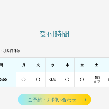
受付時間
・祝祭日休診
間
月
火
水
木
金
土
○
○
○
○
15時
20:00
休診
まで
ご予約・お問い合わせ