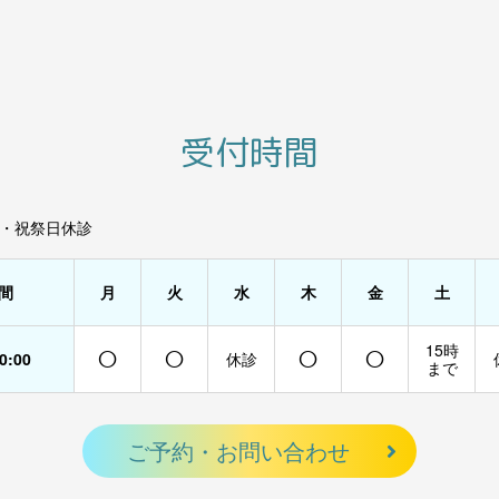
受付時間
・祝祭日休診
間
月
火
水
木
金
土
○
○
○
○
15時
20:00
休診
まで
ご予約・お問い合わせ